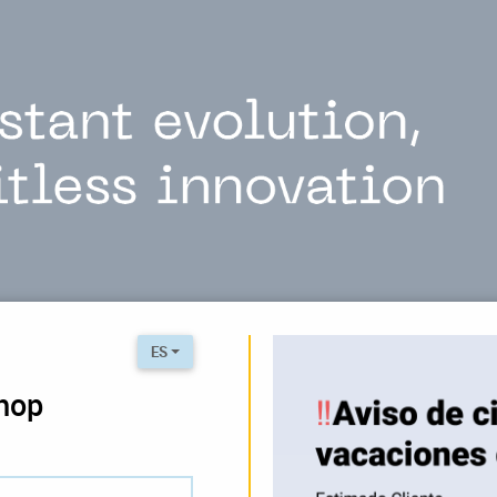
ES
hop